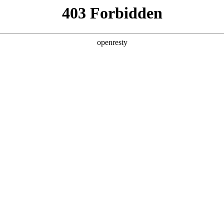
值，助力企业从效率优化跃向智能跃升，在数智浪潮中锚定进化方向。
皮书由blb百乐博数码、德勤中国（Deloitte）与中国信息通信研究院（CAI
，构建了从战略规划到技术落地的全周期指引体系，
提供系统性解决方案。
，而非站在模型演化的必经之路上，要即避免涉足可预见的、未来会被